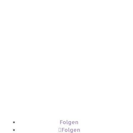
Impressum
|
Datenschutz
|
Kontakt
Folgen
Folgen