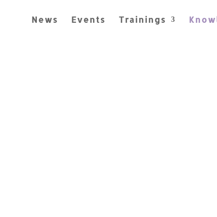
News
Events
Trainings
Know
usionary Dance F