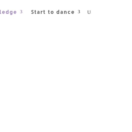
ledge
Start to dance
orms