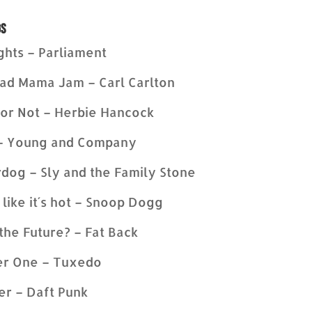
gs
ghts – Parliament
bad Mama Jam – Carl Carlton
or Not – Herbie Hancock
 – Young and Company
og – Sly and the Family Stone
 like it´s hot – Snoop Dogg
 the Future? – Fat Back
r One – Tuxedo
r – Daft Punk