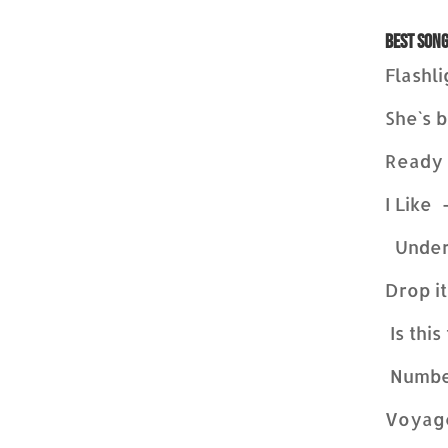
Best Son
Flashli
She`s 
Ready 
I Like
Underd
Drop it
Is this
Numbe
Voyage