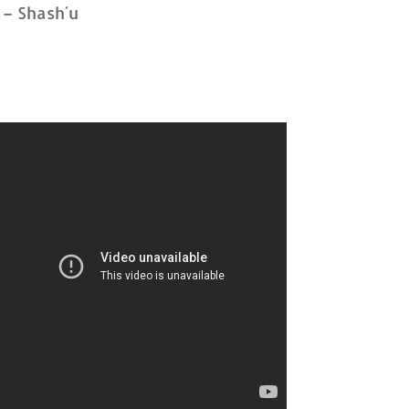
– Shash´u