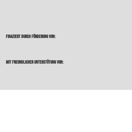
Finaziert durch Förderung von:
Mit freundlicher Unterstütung von:
Newsletter Abonnieren
Herzlichen Dank! Du bekommst jetzt einmal monatlich
unsere Top News zum Thema Urban Dance in Österreich!